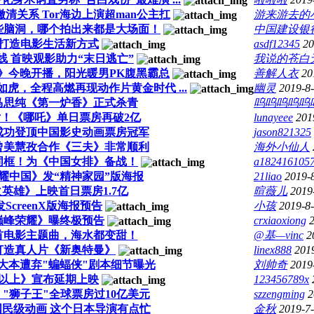
撇清关系 Tor海边上演超man公主扛
游来游去的
些脑洞，哪个拍出来都是大场面！
中国建设银
打造电影生活新方式
asdf12345
20
 首映观影助力“末日逃亡”
我说的苍白
2》今晚开播，阳光暖男PK腹黑霸总
善解人衣
20
如虎，全程高燃再现动作片黄金时代 ...
幽灵
2019-8
马思纯《第一炉香》正式杀青
呜呜呜呜呜
！《哪吒》单日票房再破2亿
lunayeee
201
成功登顶中国影史动画票房冠军
jason821325
曾美慧孜合作《三夫》非常顺利
海外小仙人
同框！为《中国女排》备战！
a182416105
耀中国》发“精神家园”版海报
21liao
2019-
英雄》上映首日票房1.7亿
暄薇儿
2019
ScreenX版海报预告
小孩
2019-8
巅峰荣耀》曝终极预告
crxiaoxiong
首电影主题曲，海水都变甜！
@基—vinc
2
打造真人片《新奥特曼》
linex888
201
大本遭弃"蝙蝠侠"剧本细节曝光
刘帅奇
2019
以上》宣布延期上映
123456789x
"狮子王"全球票房过10亿美元
szzengming
2
民级动画 这个日本导演有点忙
金秋
2019-7