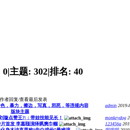
:
0
|
主题:
302
|
排名:
40
作者
回复/查看
最后发表
黄色，暴力，擦边，写真，邪恶，等违规内容
admin
2019-
版块主题
刘璇点赞王?|：带娃技能见长！
monkeydog
2
片首发 李嘉颐演绎飒爽巾帼
123456a
201
化身木讷直男称“告白戏份”最难演 ...
啦啦啦
2019