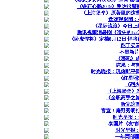
《铁石心肠2019》明达报警
《上海堡垒》原著里的这
盘戏观影团：
《星际流浪》今日上线
腾讯视频消暑剧《遗失的1/
《卧虎悍将》定档8月12日 悍将
彭于晏
不畏新片
《哪吒》
陈果：与
时光晚报：巩俐郎平
《红星照
《烈火
《上海堡垒》发
《全职高手之
听完这
官宣！庵野秀明
时光早报：
泰国片《友情
时光早报：
一年两部国