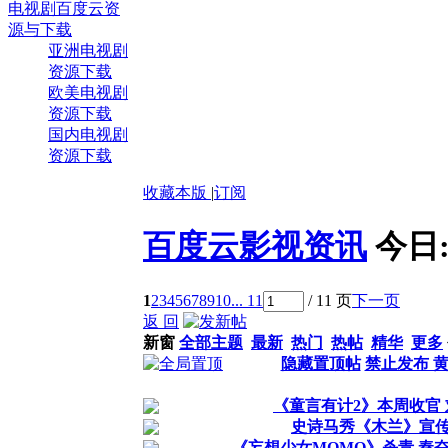
电视剧百度云资
源与下载
亚洲电视剧
资源下载
欧美电视剧
资源下载
国内电视剧
资源下载
收藏本版
|
订阅
百度云影视资讯
今日
1
2
3
4
5
6
7
8
9
10
... 11
/ 11 页
下一页
返 回
新窗
全部主题
最新
热门
热帖
精华
更多
隐藏置顶帖
禁止发布 
《童言有计2》本周收官 
史诗马秀《木兰》宣传
《妄想少女MOMO》杀青 秦奋