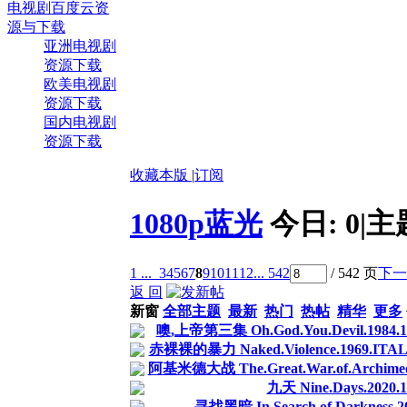
电视剧百度云资
源与下载
亚洲电视剧
资源下载
欧美电视剧
资源下载
国内电视剧
资源下载
收藏本版
|
订阅
1080p蓝光
今日:
0
|
主
1 ...
3
4
5
6
7
8
9
10
11
12
... 542
/ 542 页
下一
返 回
新窗
全部主题
最新
热门
热帖
精华
更多
噢,上帝第三集 Oh.God.You.Devil.1984.108
赤裸裸的暴力 Naked.Violence.1969.ITALIA
阿基米德大战 The.Great.War.of.Archimede
九天 Nine.Days.2020.1
寻找黑暗 In.Search.of.Darkness.