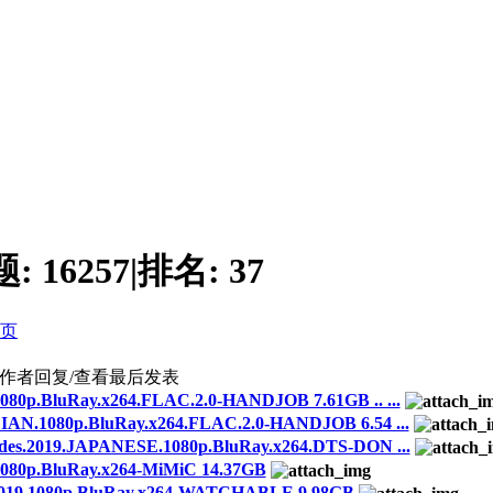
题:
16257
|
排名:
37
页
作者
回复/查看
最后发表
0p.BluRay.x264.FLAC.2.0-HANDJOB 7.61GB .. ...
N.1080p.BluRay.x264.FLAC.2.0-HANDJOB 6.54 ...
s.2019.JAPANESE.1080p.BluRay.x264.DTS-DON ...
080p.BluRay.x264-MiMiC 14.37GB
2019.1080p.BluRay.x264-WATCHABLE 9.98GB