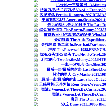
13分钟/十三级警报 13.Minutes.20
法国万岁/法兰西万岁 Vive.La.France.2013.F
闪灵双煞 Perdita.Durango.1997.REMAS
美国刺客/乱战 American.Sicario.2021.108
最后的决斗/最后的对决 The.Last.Duel.202
棕兔/摩托情迷 The.Brown.Bunny.2003.UNRA
谁是哈里·尼尔森/知名的哈里 Who.Is.Harry.Ni
疑幻疑真 The.Attic.Expeditions.
寻找黑暗 第二章 In.Search.of.Darkness.II
群魔 The.Possessed.1988.FRENCH
惊魂双头溪/双源头 Two.Heads.Creek.2019.1
利欲两心 Two.for.the.Money.2005.iNT
一击/一次机会 One.Shot.2021
最后一击/最后的射击 Last.Shoot.Out.2021
哭泣的男人 Cry.Macho.2021.1080
最后一击/最后的射击 Last.Shoot.Out.2021.1
天赐灵机/天兵阿荣 Rons.Gone.Wrong.2021.1
毒液2 Venom.Let.There.Be.Carnage.202
毒液2 Venom.Let.There.Be.Carna
魔灵 The.Djinn.2021.
沙丘 Dune.2021.1080p.Blu