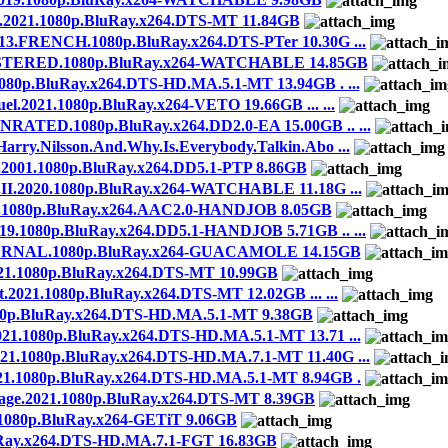
21.1080p.BluRay.x264.DTS-MT 11.84GB
RENCH.1080p.BluRay.x264.DTS-PTer 10.30G ...
TERED.1080p.BluRay.x264-WATCHABLE 14.85GB
0p.BluRay.x264.DTS-HD.MA.5.1-MT 13.94GB . ...
1.1080p.BluRay.x264-VETO 19.66GB ... ...
TED.1080p.BluRay.x264.DD2.0-EA 15.00GB .. ...
lsson.And.Why.Is.Everybody.Talkin.Abo ...
2001.1080p.BluRay.x264.DD5.1-PTP 8.86GB
.2020.1080p.BluRay.x264-WATCHABLE 11.18G ...
.1080p.BluRay.x264.AAC2.0-HANDJOB 8.05GB
080p.BluRay.x264.DD5.1-HANDJOB 5.71GB .. ...
ERNAL.1080p.BluRay.x264-GUACAMOLE 14.15GB
.1080p.BluRay.x264.DTS-MT 10.99GB
.1080p.BluRay.x264.DTS-MT 12.02GB ... ...
p.BluRay.x264.DTS-HD.MA.5.1-MT 9.38GB
080p.BluRay.x264.DTS-HD.MA.5.1-MT 13.71 ...
080p.BluRay.x264.DTS-HD.MA.7.1-MT 11.40G ...
1.1080p.BluRay.x264.DTS-HD.MA.5.1-MT 8.94GB .
ge.2021.1080p.BluRay.x264.DTS-MT 8.39GB
1080p.BluRay.x264-GETiT 9.06GB
Ray.x264.DTS-HD.MA.7.1-FGT 16.83GB