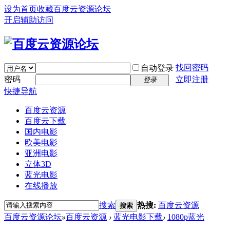
设为首页
收藏百度云资源论坛
开启辅助访问
找回密码
自动登录
密码
立即注册
登录
快捷导航
百度云资源
百度云下载
国内电影
欧美电影
亚洲电影
立体3D
蓝光电影
在线播放
搜索
热搜:
百度云资源
搜索
百度云资源论坛
»
百度云资源
›
蓝光电影下载
›
1080p蓝光